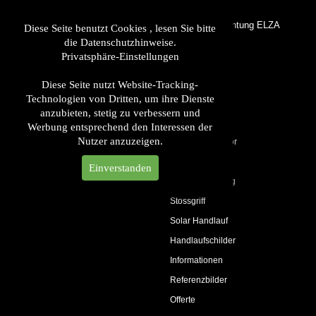
LED Handlaufbeleuchtung ELZA
Diese Seite benutzt Cookies , lesen Sie bitte
die Datenschutzhinweise.
Privatsphäre-Einstellungen
LED Handlauf
Produkte
Diese Seite nutzt Website-Tracking-
Technologien von Dritten, um ihre Dienste
LED Leuchten
anzubieten, stetig zu verbessern und
Handlaufträger
Werbung entsprechend den Interessen der
Nutzer anzuzeigen.
Handlaufzubehör
Elektro
Einverstanden
Glasbeleuchtung
Stossgriff
Solar Handlauf
Handlaufschilder
Informationen
Referenzbilder
Offerte