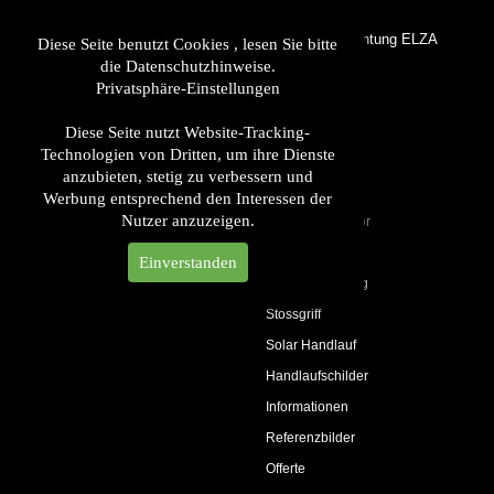
LED Handlaufbeleuchtung ELZA
Diese Seite benutzt Cookies , lesen Sie bitte
die Datenschutzhinweise.
Privatsphäre-Einstellungen
LED Handlauf
Produkte
Diese Seite nutzt Website-Tracking-
Technologien von Dritten, um ihre Dienste
LED Leuchten
anzubieten, stetig zu verbessern und
Handlaufträger
Werbung entsprechend den Interessen der
Nutzer anzuzeigen.
Handlaufzubehör
Elektro
Einverstanden
Glasbeleuchtung
Stossgriff
Solar Handlauf
Handlaufschilder
Informationen
Referenzbilder
Offerte