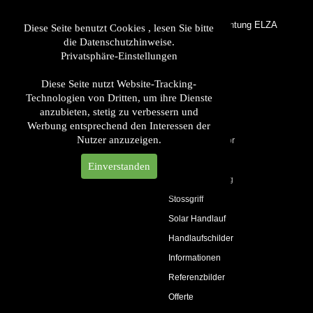
LED Handlaufbeleuchtung ELZA
Diese Seite benutzt Cookies , lesen Sie bitte
die Datenschutzhinweise.
Privatsphäre-Einstellungen
LED Handlauf
Produkte
Diese Seite nutzt Website-Tracking-
Technologien von Dritten, um ihre Dienste
LED Leuchten
anzubieten, stetig zu verbessern und
Handlaufträger
Werbung entsprechend den Interessen der
Nutzer anzuzeigen.
Handlaufzubehör
Elektro
Einverstanden
Glasbeleuchtung
Stossgriff
Solar Handlauf
Handlaufschilder
Informationen
Referenzbilder
Offerte