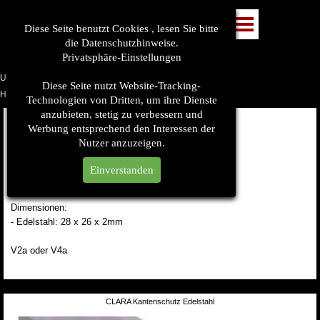
LED Handlaufbeleuchtung ELZA
Diese Seite benutzt Cookies , lesen Sie bitte
die Datenschutzhinweise.
Privatsphäre-Einstellungen
U-Profil
Diese Seite nutzt Website-Tracking-
Handlaufzubehör
Technologien von Dritten, um ihre Dienste
anzubieten, stetig zu verbessern und
Kantenschutz Edelstahl
Werbung entsprechend den Interessen der
Nutzer anzuzeigen.
3m oder 6m Stangen
Einverstanden
- gebürstet
Dimensionen:
- Edelstahl: 28 x 26 x 2mm
V2a oder V4a
CLARA Kantenschutz Edelstahl