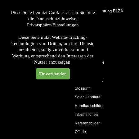
LED Handlaufbeleuchtung ELZA
Diese Seite benutzt Cookies , lesen Sie bitte
die Datenschutzhinweise.
Privatsphäre-Einstellungen
LED Handlauf
Produkte
Diese Seite nutzt Website-Tracking-
Technologien von Dritten, um ihre Dienste
LED Leuchten
anzubieten, stetig zu verbessern und
Handlaufträger
Werbung entsprechend den Interessen der
Nutzer anzuzeigen.
Handlaufzubehör
Elektro
Einverstanden
Glasbeleuchtung
Stossgriff
Solar Handlauf
Handlaufschilder
Informationen
Referenzbilder
Offerte