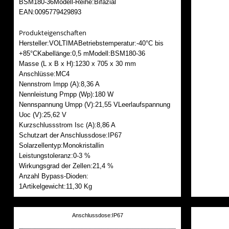
BSM180-36Modell-Reihe:Bifazial
EAN:0095779429893
Produkteigenschaften
Hersteller:VOLTIMABetriebstemperatur:-40°C bis
+85°CKabellänge:0,5 mModell:BSM180-36
Masse (L x B x H):1230 x 705 x 30 mm
Anschlüsse:MC4
Nennstrom Impp (A):8,36 A
Nennleistung Pmpp (Wp):180 W
Nennspannung Umpp (V):21,55 VLeerlaufspannung
Uoc (V):25,62 V
Kurzschlussstrom Isc (A):8,86 A
Schutzart der Anschlussdose:IP67
Solarzellentyp:Monokristallin
Leistungstoleranz:0-3 %
Wirkungsgrad der Zellen:21,4 %
Anzahl Bypass-Dioden:
1Artikelgewicht:11,30 Kg
Anschlussdose:IP67